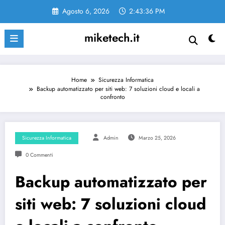
Vai
Agosto 6, 2026
2:43:37 PM
al
contenuto
miketech.it
Home
Sicurezza Informatica
Backup automatizzato per siti web: 7 soluzioni cloud e locali a
confronto
Sicurezza Informatica
Admin
Marzo 25, 2026
0 Commenti
Backup automatizzato per
siti web: 7 soluzioni cloud